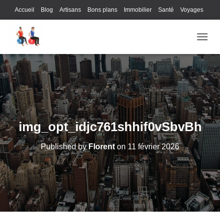
Accueil
Blog
Artisans
Bons plans
Immobilier
Santé
Voyages
Lifestyle
Gastronomie
Loisirs
Bons plans
Enfants
Internet
OUVRI
Services
Immobilier
Sports
Culture
Finances
Informatique
Juridique
Logistique
Publicité
Technologie
img_opt_idjc761shhif0vSbvBh
Published by
Florent
on
11 février 2026