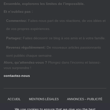
Ensemble, explorons les limites de l’impossible.
Et n’oubliez pas :
Commentez:
Faites-nous part de vos réactions, de vos idées et
de vos propres expériences.
Partagez:
Faites découvrir ce blog à vos amis et à votre famille.
Revenez régulièrement:
De nouveaux articles passionnants
sont publiés chaque semaine.
Alors, qu’attendez-vous ?
Plongez dans l’inconnu et laissez-
vous surprendre !
contactez-nous
ACCUEIL
MENTIONS LÉGALES
ANNONCES – PUBLICITÉ
We use cookies to ensure that we give you the best