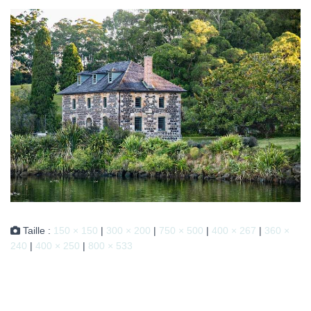
Taille :
150 × 150
|
300 × 200
|
750 × 500
|
400 × 267
|
360 ×
240
|
400 × 250
|
800 × 533