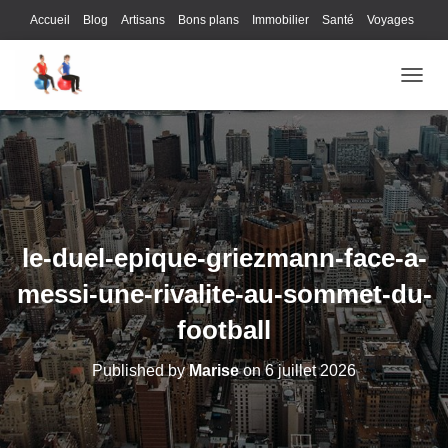
Accueil
Blog
Artisans
Bons plans
Immobilier
Santé
Voyages
Lifestyle
Gastronomie
Loisirs
Bons plans
Enfants
Internet
OUVRI
Services
Immobilier
Sports
Culture
Finances
Informatique
Juridique
Logistique
Publicité
Technologie
le-duel-epique-griezmann-face-a-
messi-une-rivalite-au-sommet-du-
football
Published by
Marise
on
6 juillet 2026