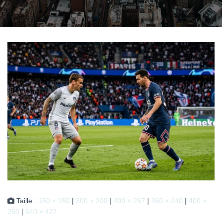
Taille :
150 × 150
|
300 × 200
|
400 × 267
|
360 × 240
|
400 ×
250
|
640 × 427