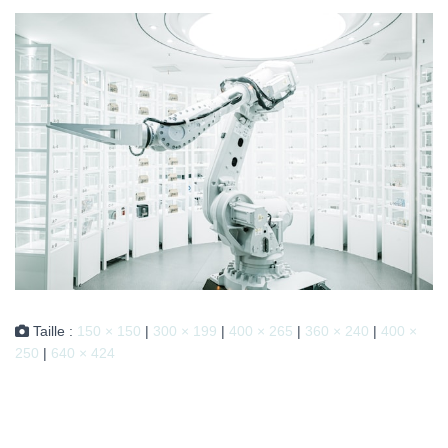
Taille :
150 × 150
|
300 × 199
|
400 × 265
|
360 × 240
|
400 ×
250
|
640 × 424