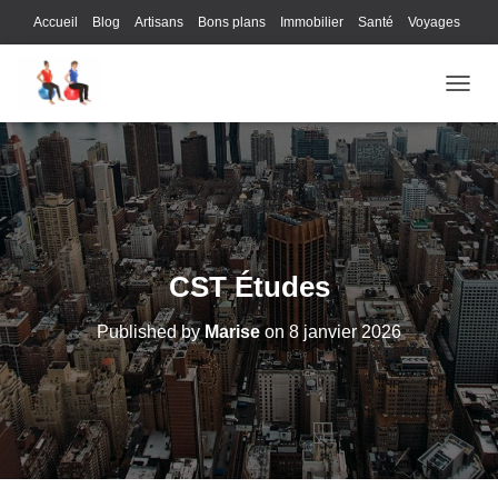
Accueil
Blog
Artisans
Bons plans
Immobilier
Santé
Voyages
Lifestyle
Gastronomie
Loisirs
Bons plans
Enfants
Internet
OUVRI
Services
Immobilier
Sports
Culture
Finances
Informatique
Juridique
Logistique
Publicité
Technologie
CST Études
Published by
Marise
on
8 janvier 2026