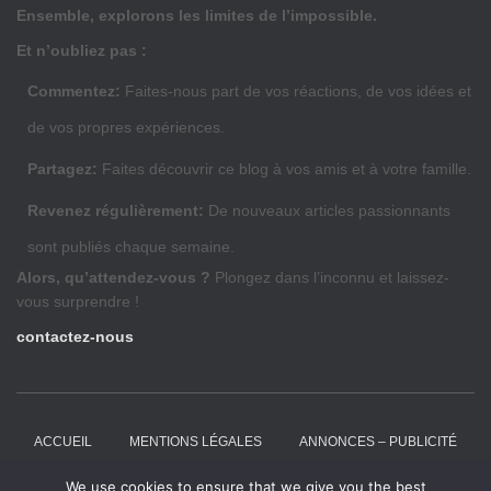
Ensemble, explorons les limites de l’impossible.
Et n’oubliez pas :
Commentez:
Faites-nous part de vos réactions, de vos idées et
de vos propres expériences.
Partagez:
Faites découvrir ce blog à vos amis et à votre famille.
Revenez régulièrement:
De nouveaux articles passionnants
sont publiés chaque semaine.
Alors, qu’attendez-vous ?
Plongez dans l’inconnu et laissez-
vous surprendre !
contactez-nous
ACCUEIL
MENTIONS LÉGALES
ANNONCES – PUBLICITÉ
We use cookies to ensure that we give you the best