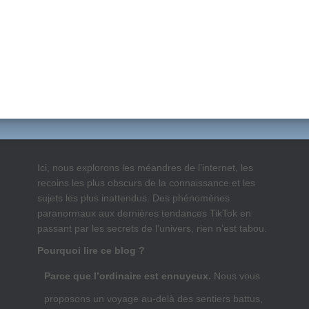
Ici, nous explorons les méandres de l’internet, les
recoins les plus obscurs de la connaissance et les
sujets les plus inattendus. Des phénomènes
paranormaux aux dernières tendances TikTok en
passant par les secrets de l’univers, rien n’est tabou.
Pourquoi lire ce blog ?
Parce que l’ordinaire est ennuyeux.
Nous vous
proposons un voyage au-delà des sentiers battus,