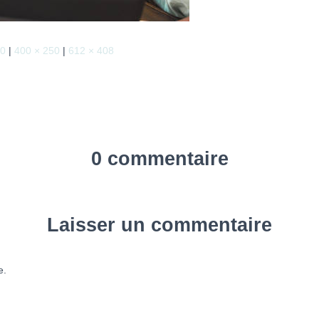
40
|
400 × 250
|
612 × 408
0 commentaire
Laisser un commentaire
e.