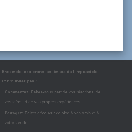
Ensemble, explorons les limites de l’impossible.
Et n’oubliez pas :
Commentez:
Faites-nous part de vos réactions, de
vos idées et de vos propres expériences.
Partagez:
Faites découvrir ce blog à vos amis et à
votre famille.