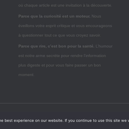
où chaque article est une invitation à la découverte.
Parce que la curiosité est un moteur.
Nous
éveillons votre esprit critique et vous encourageons
à questionner tout ce que vous croyez savoir.
Parce que rire, c’est bon pour la santé.
L’humour
est notre arme secrète pour rendre l’information
plus digeste et pour vous faire passer un bon
moment.
UBLICITÉ
ARTICLES INVITÉS
CRSEO
CONTACT
e best experience on our website. If you continue to use this site we w