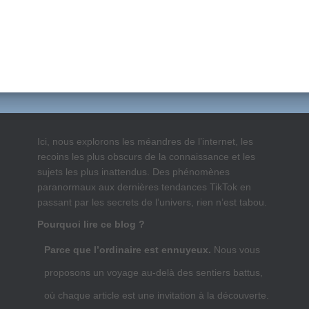
Ici, nous explorons les méandres de l’internet, les
recoins les plus obscurs de la connaissance et les
sujets les plus inattendus. Des phénomènes
paranormaux aux dernières tendances TikTok en
passant par les secrets de l’univers, rien n’est tabou.
Pourquoi lire ce blog ?
Parce que l’ordinaire est ennuyeux.
Nous vous
proposons un voyage au-delà des sentiers battus,
où chaque article est une invitation à la découverte.