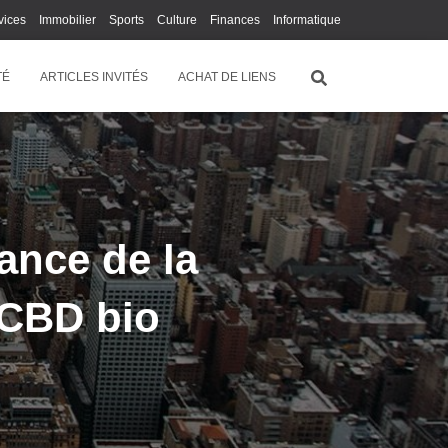
vices
Immobilier
Sports
Culture
Finances
Informatique
Juridique
Logistique
Publicité
Technologie
TÉ
ARTICLES INVITÉS
ACHAT DE LIENS
tance de la
e CBD bio