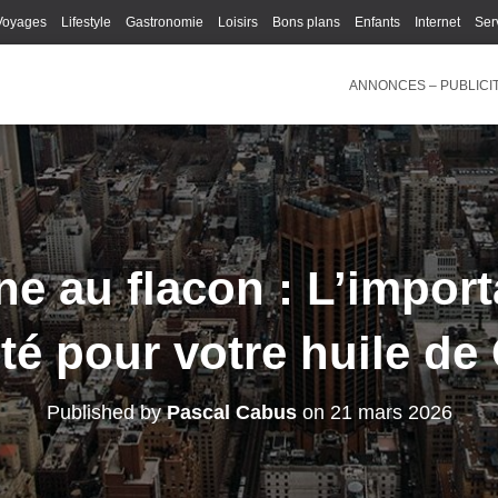
Voyages
Lifestyle
Gastronomie
Loisirs
Bons plans
Enfants
Internet
Ser
ANNONCES – PUBLICI
ne au flacon : L’impor
ité pour votre huile d
Published by
Pascal Cabus
on
21 mars 2026