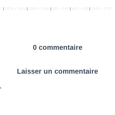
67
|
1536 × 1024
|
2048 × 1365
|
360 × 240
|
400 × 250
|
2560 × 1707
0 commentaire
Laisser un commentaire
e.