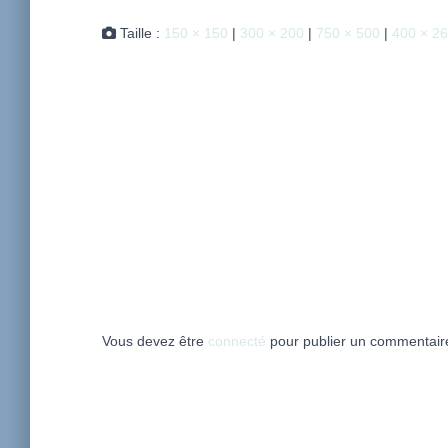
Taille :
150 × 150
|
300 × 200
|
750 × 500
|
400 × 2
Vous devez être
connecté
pour publier un commentair