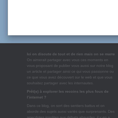
Ici on discute de tout et de rien mais on se marre
On aimerait partager avec vous ces moments en
vous proposant de publier vous aussi sur notre blog
un article et partager ainsi ce qui vous passionne ou
ce que vous avez découvert sur le web et que vous
souhaitez partager avec les internautes.
Prêt(e) à explorer les recoins les plus fous de
l’internet ?
Dans ce blog, on sort des sentiers battus et on
aborde des sujets aussi variés que surprenants. Des
anecdotes insolites aux débats absurdes, il y en a