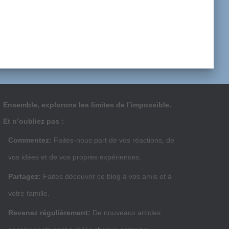
Ensemble, explorons les limites de l’impossible.
Et n’oubliez pas :
Commentez:
Faites-nous part de vos réactions, de
vos idées et de vos propres expériences.
Partagez:
Faites découvrir ce blog à vos amis et à
votre famille.
Revenez régulièrement:
De nouveaux articles