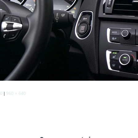
40
|
960 × 640