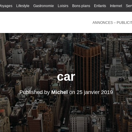
Voyages
Lifestyle
Gastronomie
Loisirs
Bons plans
Enfants
Internet
Ser
ANNONCES – PUBLICI
car
Published by
Michel
on
25 janvier 2019