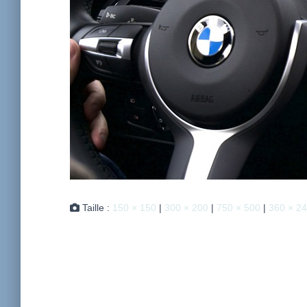
Taille :
150 × 150
|
300 × 200
|
750 × 500
|
360 × 2