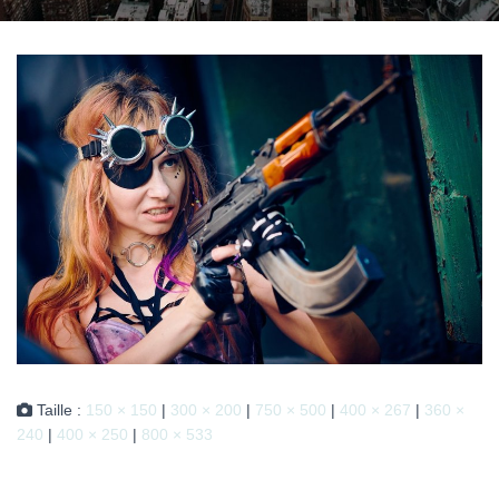
Taille :
150 × 150
|
300 × 200
|
750 × 500
|
400 × 267
|
360 ×
240
|
400 × 250
|
800 × 533