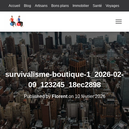
Accueil
Blog
Artisans
Bons plans
Immobilier
Santé
Voyages
Lifestyle
Gastronomie
Loisirs
Bons plans
Enfants
Internet
OUVRI
Services
Immobilier
Sports
Culture
Finances
Informatique
Juridique
Logistique
Publicité
Technologie
survivalisme-boutique-1_2026-02-
09_123245_18ec2898
Published by
Florent
on
10 février 2026