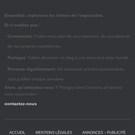
Ensemble, explorons les limites de l’impossible.
Et n’oubliez pas :
Commentez:
Faites-nous part de vos réactions, de vos idées et
de vos propres expériences.
Partagez:
Faites découvrir ce blog à vos amis et à votre famille.
Revenez régulièrement:
De nouveaux articles passionnants
sont publiés chaque semaine.
Alors, qu’attendez-vous ?
Plongez dans l’inconnu et laissez-
vous surprendre !
contactez-nous
ACCUEIL
MENTIONS LÉGALES
ANNONCES – PUBLICITÉ