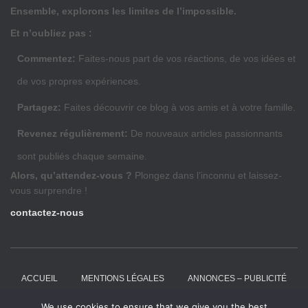
Ensemble, explorons les limites de l’impossible.
Et n’oubliez pas :
Commentez:
Faites-nous part de vos réactions, de vos idées et
de vos propres expériences.
Partagez:
Faites découvrir ce blog à vos amis et à votre famille.
Revenez régulièrement:
De nouveaux articles passionnants
sont publiés chaque semaine.
Alors, qu’attendez-vous ?
Plongez dans l’inconnu et laissez-
vous surprendre !
contactez-nous
ACCUEIL
MENTIONS LÉGALES
ANNONCES – PUBLICITÉ
We use cookies to ensure that we give you the best