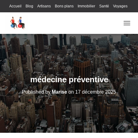
Accueil
Blog
Artisans
Bons plans
Immobilier
Santé
Voyages
Lifestyle
Gastronomie
Loisirs
Bons plans
Enfants
Internet
OUVRI
Services
Immobilier
Sports
Culture
Finances
Informatique
Juridique
Logistique
Publicité
Technologie
médecine préventive
Published by
Marise
on
17 décembre 2025