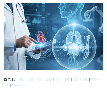
Taille :
150 × 150
|
300 × 200
|
400 × 267
|
360 × 240
|
400 ×
250
|
640 × 427