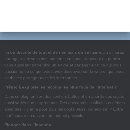
Ici on discute de tout et de rien mais on se marre
On aimerait
partager avec vous ces moments en vous proposant de publier
vous aussi sur notre blog un article et partager ainsi ce qui vous
passionne ou ce que vous avez découvert sur le web et que vous
souhaitez partager avec les internautes.
Prêt(e) à explorer les recoins les plus fous de l’internet ?
Dans ce blog, on sort des sentiers battus et on aborde des sujets
aussi variés que surprenants. Des anecdotes insolites aux débats
absurdes, il y en a pour tous les goûts. Alors, curieux(se) ? Entre
et découvre un univers où tout est possible.
Plongez dans l’inconnu…