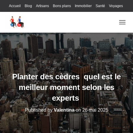
Accueil
Blog
Artisans
Bons plans
Immobilier
Santé
Voyages
Lifestyle
Gastronomie
Loisirs
Bons plans
Enfants
Internet
OUVRI
Services
Immobilier
Sports
Culture
Finances
Informatique
Juridique
Logistique
Publicité
Technologie
Planter des cèdres quel est le
meilleur moment selon les
experts
Published by
Valentina
on
26 mai 2025