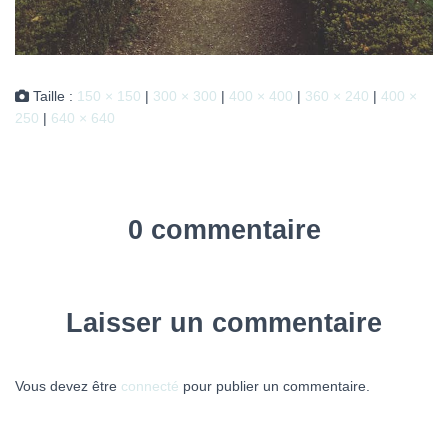
Taille :
150 × 150
|
300 × 300
|
400 × 400
|
360 × 240
|
400 ×
250
|
640 × 640
0 commentaire
Laisser un commentaire
Vous devez être
connecté
pour publier un commentaire.