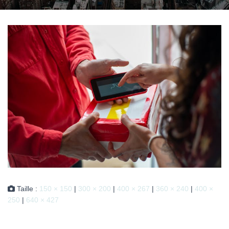
Taille :
150 × 150
|
300 × 200
|
400 × 267
|
360 × 240
|
400 ×
250
|
640 × 427