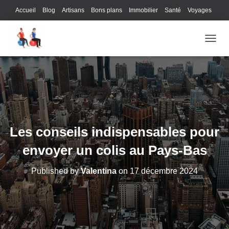
Accueil
Blog
Artisans
Bons plans
Immobilier
Santé
Voyages
Lifestyle
Gastronomie
Loisirs
Bons plans
Enfants
Internet
OUVRI
Services
Immobilier
Sports
Culture
Finances
Informatique
Juridique
Logistique
Publicité
Technologie
Les conseils indispensables pour
envoyer un colis au Pays-Bas
Published by
Valentina
on
17 décembre 2024