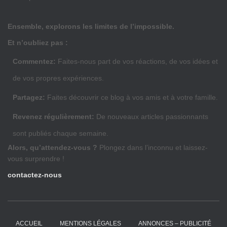
Ensemble, explorons les limites de l’impossible.
Et n’oubliez pas :
Commentez:
Faites-nous part de vos réactions, de vos idées et
de vos propres expériences.
Partagez:
Faites découvrir ce blog à vos amis et à votre famille.
Revenez régulièrement:
De nouveaux articles passionnants
sont publiés chaque semaine.
Alors, qu’attendez-vous ?
Plongez dans l’inconnu et laissez-
vous surprendre !
contactez-nous
ACCUEIL
MENTIONS LÉGALES
ANNONCES – PUBLICITÉ